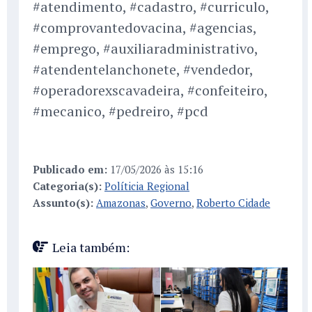
#atendimento, #cadastro, #curriculo,
#comprovantedovacina, #agencias,
#emprego, #auxiliaradministrativo,
#atendentelanchonete, #vendedor,
#operadorexscavadeira, #confeiteiro,
#mecanico, #pedreiro, #pcd
Publicado em:
17/05/2026 às 15:16
Categoria(s):
Políticia Regional
Assunto(s):
Amazonas
,
Governo
,
Roberto Cidade
Leia também: