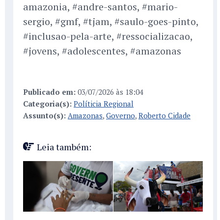
amazonia, #andre-santos, #mario-
sergio, #gmf, #tjam, #saulo-goes-pinto,
#inclusao-pela-arte, #ressocializacao,
#jovens, #adolescentes, #amazonas
Publicado em:
03/07/2026 às 18:04
Categoria(s):
Políticia Regional
Assunto(s):
Amazonas
,
Governo
,
Roberto Cidade
Leia também: