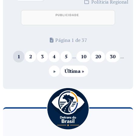
Políticia Regional
Página 1 de 37
1
2
3
4
5
...
10
20
30
...
»
Última »