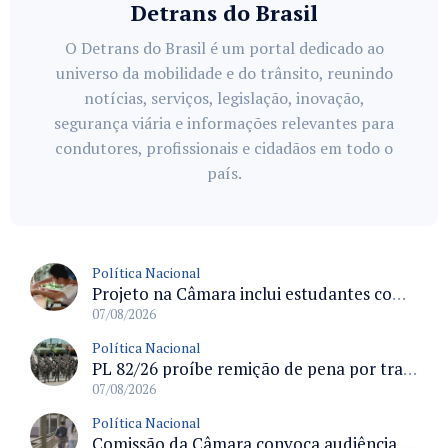
Detrans do Brasil
O Detrans do Brasil é um portal dedicado ao
universo da mobilidade e do trânsito, reunindo
notícias, serviços, legislação, inovação,
segurança viária e informações relevantes para
condutores, profissionais e cidadãos em todo o
país.
Política Nacional
Projeto na Câmara inclui estudantes com deficiência no regime escolar especial da LDB e estabelece critérios para frequência
07/08/2026
Política Nacional
PL 82/26 proíbe remição de pena por trabalho em funções militares para condenados por crimes contra o Estado Democrático de Direito
07/08/2026
Política Nacional
Comissão da Câmara convoca audiência para discutir misoginia nas escolas e universidades após divulgação de listas misóginas