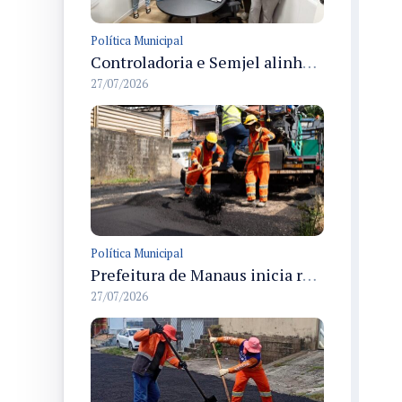
Política Municipal
Controladoria e Semjel alinham procedimentos para prestação de contas de emendas parlamentares a OSCs em Manaus
27/07/2026
Política Municipal
Prefeitura de Manaus inicia recapeamento em cerca de 30 ruas no parque Rio Solimões
27/07/2026