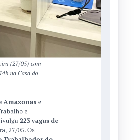
eira (27/05) com
 14h na Casa do
e Amazonas
e
Trabalho e
divulga
223 vagas de
ra, 27/05. Os
o Trabalhador do