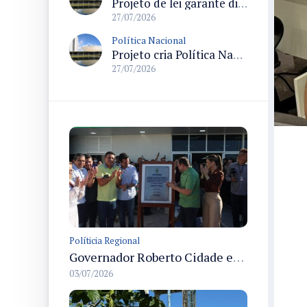
Projeto de lei garante direito ao parto normal com analgesia peridural e prevê capacitação e divulgação de direitos
27/07/2026
Política Nacional
Projeto cria Política Nacional de Atenção Integral à Pessoa com Vitiligo e garante tratamento pelo SUS
27/07/2026
Políticia Regional
Governador Roberto Cidade entrega readequação do ambulatório da FCecon e amplia capacidade de atendimento oncológico em Manaus
03/07/2026