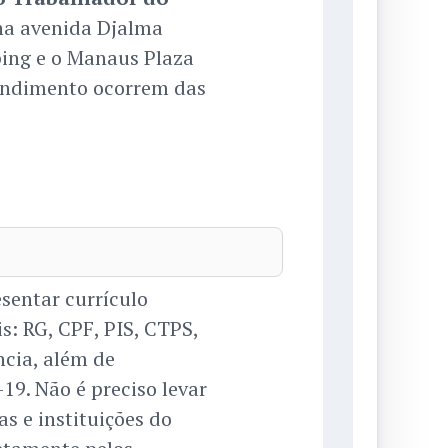
 na avenida Djalma
ping e o Manaus Plaza
tendimento ocorrem das
esentar currículo
s: RG, CPF, PIS, CTPS,
ncia, além de
9. Não é preciso levar
s e instituições do