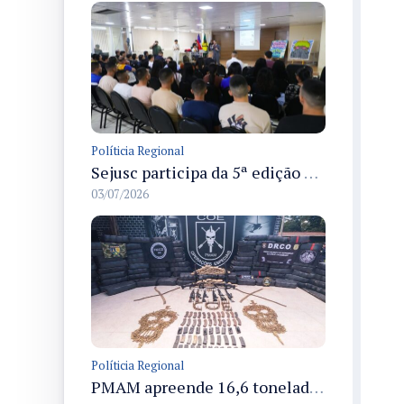
Políticia Regional
Sejusc participa da 5ª edição do Caminhos Literários com foco na cultura hip-hop nas unidades socioeducativas
03/07/2026
Políticia Regional
PMAM apreende 16,6 toneladas de entorpecentes e registra aumento nas prisões em flagrante e nas capturas de foragidos no primeiro semestre de 2026