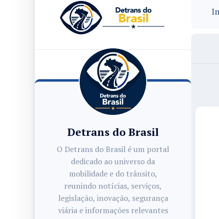
In
Detrans do Brasil
O Detrans do Brasil é um portal
dedicado ao universo da
mobilidade e do trânsito,
reunindo notícias, serviços,
legislação, inovação, segurança
viária e informações relevantes