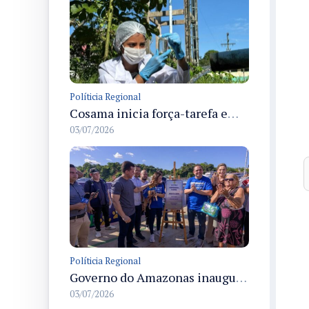
Políticia Regional
Cosama inicia força-tarefa em Anamã para fortalecer abastecimento de água e segurança hídrica da população
03/07/2026
Políticia Regional
Governo do Amazonas inaugura primeiro Castramóvel Fluvial para atendimento veterinário às comunidades ribeirinhas e castração gratuita
03/07/2026