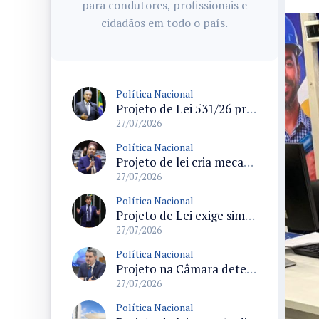
para condutores, profissionais e
cidadãos em todo o país.
Política Nacional
Projeto de Lei 531/26 propõe política nacional para combater solidão social entre idosos
27/07/2026
Política Nacional
Projeto de lei cria mecanismos de proteção a vítimas de crimes raciais e prevê atendimento especializado
27/07/2026
Política Nacional
Projeto de Lei exige simuladores de primeiros socorros que reproduzam anatomia masculina e feminina na administração federal
27/07/2026
Política Nacional
Projeto na Câmara determina pensão provisoria paga pelo agressor a mulheres vítimas de violência doméstica
27/07/2026
Política Nacional