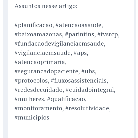
Assuntos nesse artigo:
#planificacao, #atencaoasaude,
#baixoamazonas, #parintins, #fvsrcp,
#fundacaodevigilanciaemsaude,
#vigilanciaemsaude, #aps,
#atencaoprimaria,
#segurancadopaciente, #ubs,
#protocolos, #fluxosassistenciais,
#redesdecuidado, #cuidadointegral,
#mulheres, #qualificacao,
#monitoramento, #resolutividade,
#municipios