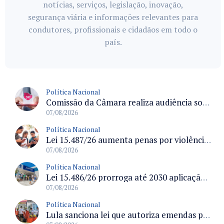
notícias, serviços, legislação, inovação,
segurança viária e informações relevantes para
condutores, profissionais e cidadãos em todo o
país.
Política Nacional
Comissão da Câmara realiza audiência sobre apostas online para medir o tamanho do mercado ilegal
07/08/2026
Política Nacional
Lei 15.487/26 aumenta penas por violência sexual digital contra crianças e adolescentes e autoriza ronda virtual para investigação
07/08/2026
Política Nacional
Lei 15.486/26 prorroga até 2030 aplicação do FGTS em crédito para hospitais filantrópicos e santas casas
07/08/2026
Política Nacional
Lula sanciona lei que autoriza emendas parlamentares para atendimento pré-hospitalar pelos bombeiros