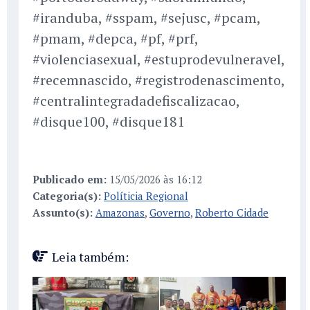
#iranduba, #sspam, #sejusc, #pcam,
#pmam, #depca, #pf, #prf,
#violenciasexual, #estuprodevulneravel,
#recemnascido, #registrodenascimento,
#centralintegradadefiscalizacao,
#disque100, #disque181
Publicado em:
15/05/2026 às 16:12
Categoria(s):
Políticia Regional
Assunto(s):
Amazonas
,
Governo
,
Roberto Cidade
Leia também: