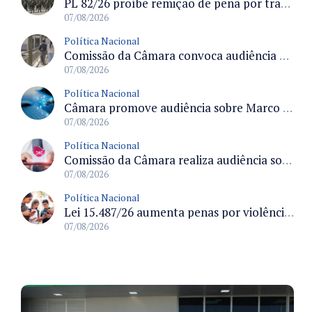
PL 82/26 proíbe remição de pena por trabalho em funções militares para condenados por crimes contra o Estado Democrático de Direito
07/08/2026
Política Nacional
Comissão da Câmara convoca audiência para discutir misoginia nas escolas e universidades após divulgação de listas misóginas
07/08/2026
Política Nacional
Câmara promove audiência sobre Marco de Fomento à Economia Digital e impactos da inteligência artificial
07/08/2026
Política Nacional
Comissão da Câmara realiza audiência sobre apostas online para medir o tamanho do mercado ilegal
07/08/2026
Política Nacional
Lei 15.487/26 aumenta penas por violência sexual digital contra crianças e adolescentes e autoriza ronda virtual para investigação
07/08/2026