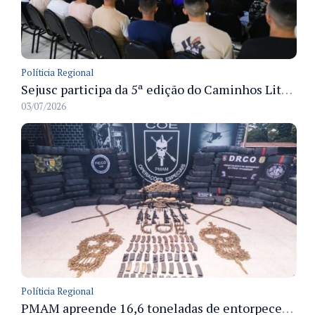
Políticia Regional
Sejusc participa da 5ª edição do Caminhos Literários com foco na cultura hip-hop nas unidades socioeducativas
03/07/2026
Políticia Regional
PMAM apreende 16,6 toneladas de entorpecentes e registra aumento nas prisões em flagrante e nas capturas de foragidos no primeiro semestre de 2026