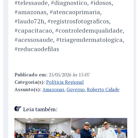
#telessaude, #diagnostico, #idosos,
#amazonas, #atencaoprimaria,
#laudo72h, #registrosfotograficos,
#capacitacao, #controledemqualidade,
#acessosaude, #triagemdermatologica,
#reducaodefilas
Publicado em:
25/05/2026 às 15:07
Categoria(s):
Políticia Regional
Assunto(s):
Amazonas
,
Governo
,
Roberto Cidade
Leia também: