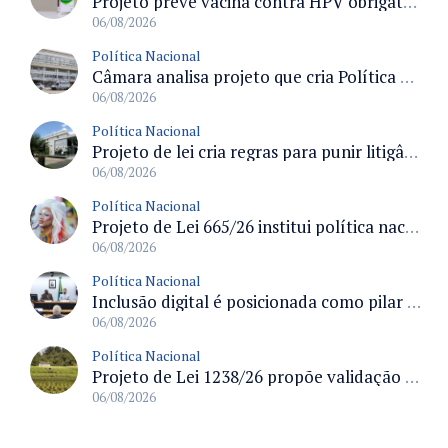
Projeto prevê vacina contra HPV obrigatória e testes moleculares para rastreamento do câncer do colo do útero
06/08/2026
Política Nacional
Câmara analisa projeto que cria Política Nacional de Qualificação e Valorização da Preceptoria na Residência Médica
06/08/2026
Política Nacional
Projeto de lei cria regras para punir litigância abusiva reversa e integrar sistemas do Judiciário
06/08/2026
Política Nacional
Projeto de Lei 665/26 institui política nacional para prevenção ao transfeminicídio e prevê medidas de proteção e reparação
06/08/2026
Política Nacional
Inclusão digital é posicionada como pilar essencial da reurbanização de favelas e periferias
06/08/2026
Política Nacional
Projeto de Lei 1238/26 propõe validação automática do Cadastro Ambiental Rural para imóveis de até quatro módulos fiscais
06/08/2026