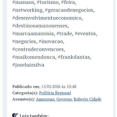
#manaus, #turismo, #feira,
#networking, #geracaodenegocios,
#desenvolvimentoeconomico,
#destinosamazonenses,
#marcaamazonia, #trade, #eventos,
#negocios, #inovacao,
#centrodeconvencoes,
#maikomendonca, #frankdantas,
#joseluizsilva
Publicado em:
15/05/2026 às 10:48
Categoria(s):
Políticia Regional
Assunto(s):
Amazonas
,
Governo
,
Roberto Cidade
Leia também: