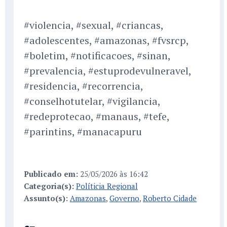
#violencia, #sexual, #criancas,
#adolescentes, #amazonas, #fvsrcp,
#boletim, #notificacoes, #sinan,
#prevalencia, #estuprodevulneravel,
#residencia, #recorrencia,
#conselhotutelar, #vigilancia,
#redeprotecao, #manaus, #tefe,
#parintins, #manacapuru
Publicado em:
25/05/2026 às 16:42
Categoria(s):
Políticia Regional
Assunto(s):
Amazonas
,
Governo
,
Roberto Cidade