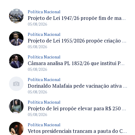
Política Nacional
Projeto de Lei 1947/26 propõe fim de margens para cartão de crédito e consignado do INSS
05/08/2026
Política Nacional
Projeto de Lei 1955/2026 propõe criação de geração livre de fumo ao restringir venda de vapes a nascidos desde 1º de janeiro de 2009
05/08/2026
Política Nacional
Câmara analisa PL 1852/26 que institui Política Nacional de Gestão de Desempenho e Eficiência para servidores públicos
05/08/2026
Política Nacional
Dorinaldo Malafaia pede vacinação ativa ao Ministério da Saúde para reverter queda na cobertura vacinal no Brasil
05/08/2026
Política Nacional
Projeto de lei propõe elevar para R$ 250 mil limite de isenção do IPI para pessoas com deficiência e autismo
05/08/2026
Política Nacional
Vetos presidenciais trancam a pauta do Congresso com 87 itens pendentes e incluem trechos do Orçamento de 2026