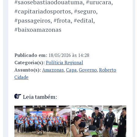
#saosebastiaodouatuma, #urucara,
#capitariadosportos, #seguro,
#passageiros, #frota, #edital,
#baixoamazonas
Publicado em:
18/05/2026 às 14:28
Categoria(s):
Políticia Regional
Assunto(s):
Amazonas
,
Capa
,
Governo
,
Roberto
Cidade
Leia também: