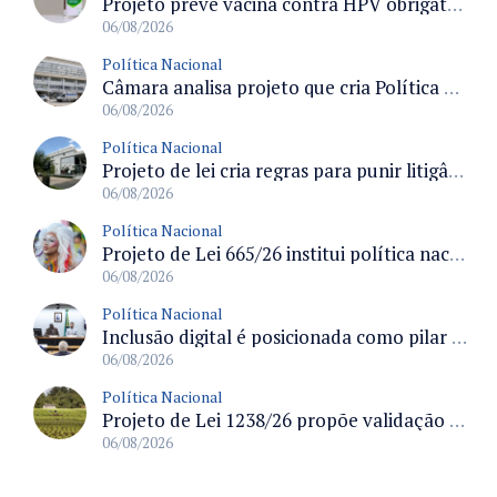
Projeto prevê vacina contra HPV obrigatória e testes moleculares para rastreamento do câncer do colo do útero
06/08/2026
Política Nacional
Câmara analisa projeto que cria Política Nacional de Qualificação e Valorização da Preceptoria na Residência Médica
06/08/2026
Política Nacional
Projeto de lei cria regras para punir litigância abusiva reversa e integrar sistemas do Judiciário
06/08/2026
Política Nacional
Projeto de Lei 665/26 institui política nacional para prevenção ao transfeminicídio e prevê medidas de proteção e reparação
06/08/2026
Política Nacional
Inclusão digital é posicionada como pilar essencial da reurbanização de favelas e periferias
06/08/2026
Política Nacional
Projeto de Lei 1238/26 propõe validação automática do Cadastro Ambiental Rural para imóveis de até quatro módulos fiscais
06/08/2026