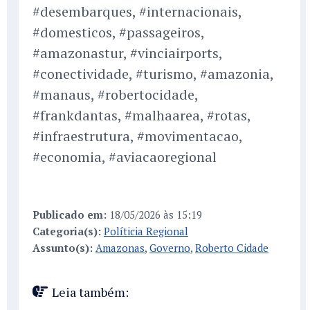
#desembarques, #internacionais,
#domesticos, #passageiros,
#amazonastur, #vinciairports,
#conectividade, #turismo, #amazonia,
#manaus, #robertocidade,
#frankdantas, #malhaarea, #rotas,
#infraestrutura, #movimentacao,
#economia, #aviacaoregional
Publicado em:
18/05/2026 às 15:19
Categoria(s):
Políticia Regional
Assunto(s):
Amazonas
,
Governo
,
Roberto Cidade
Leia também: