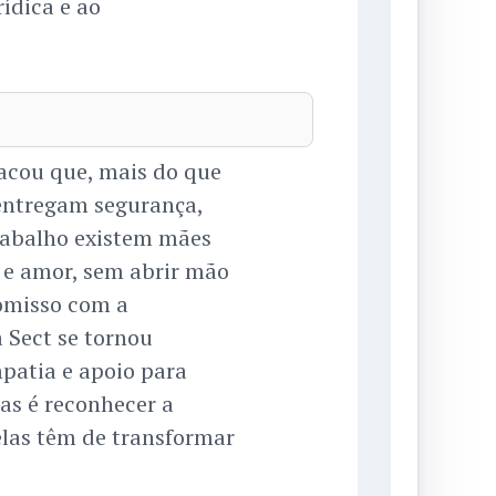
rídica e ao
tacou que, mais do que
s entregam segurança,
trabalho existem mães
 e amor, sem abrir mão
omisso com a
 Sect se tornou
atia e apoio para
ras é reconhecer a
elas têm de transformar