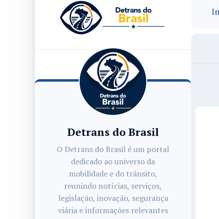
In
Detrans do Brasil
O Detrans do Brasil é um portal
dedicado ao universo da
mobilidade e do trânsito,
reunindo notícias, serviços,
legislação, inovação, segurança
viária e informações relevantes