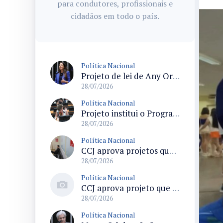
para condutores, profissionais e
cidadãos em todo o país.
Política Nacional
Projeto de lei de Any Ortiz retira obrigação de ajuste escolar para a Copa do Mundo Feminina 2027
28/07/2026
Política Nacional
Projeto institui o Programa Nacional de Apoio ao Aleitamento Humano em Emergências (Prame) na Câmara dos Deputados
28/07/2026
Política Nacional
CCJ aprova projetos que criam datas comemorativas e reconhecem Uberlândia como capital do paradesporto
28/07/2026
Política Nacional
CCJ aprova projeto que reconhece soldadinho-do-araripe como ave-símbolo da Chapada do Araripe
28/07/2026
Política Nacional