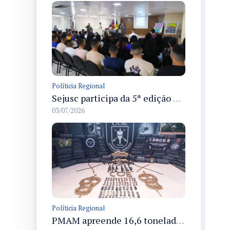
Políticia Regional
Sejusc participa da 5ª edição do Caminhos Literários com foco na cultura hip-hop nas unidades socioeducativas
03/07/2026
Políticia Regional
PMAM apreende 16,6 toneladas de entorpecentes e registra aumento nas prisões em flagrante e nas capturas de foragidos no primeiro semestre de 2026