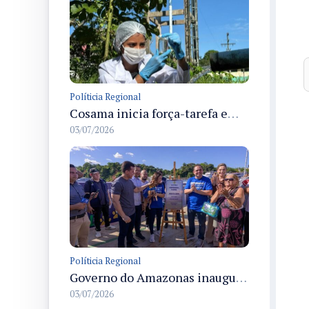
Políticia Regional
Cosama inicia força-tarefa em Anamã para fortalecer abastecimento de água e segurança hídrica da população
03/07/2026
Políticia Regional
Governo do Amazonas inaugura primeiro Castramóvel Fluvial para atendimento veterinário às comunidades ribeirinhas e castração gratuita
03/07/2026