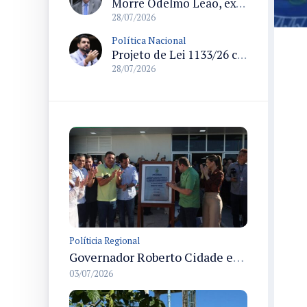
Morre Odelmo Leão, ex-deputado federal e duas vezes prefeito de Uberlândia, aos 80 anos
28/07/2026
Política Nacional
Projeto de Lei 1133/26 cria política de atendimento psicológico voluntário com dedução no Imposto de Renda
28/07/2026
Políticia Regional
Governador Roberto Cidade entrega readequação do ambulatório da FCecon e amplia capacidade de atendimento oncológico em Manaus
03/07/2026