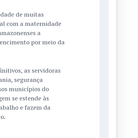
lidade de muitas
nal com a maternidade
amazonenses a
tencimento por meio da
nitivos, as servidoras
nia, segurança
rsos municípios do
em se estende às
abalho e fazem da
o.