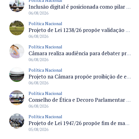
Política Nacional
Inclusão digital é posicionada como pilar essencial da reurbanização de favelas e periferias
06/08/2026
Política Nacional
Projeto de Lei 1238/26 propõe validação automática do Cadastro Ambiental Rural para imóveis de até quatro módulos fiscais
06/08/2026
Política Nacional
Câmara realiza audiência para debater prevenção, diagnóstico e tratamento da endometriose na terça-feira às 16 horas
06/08/2026
Política Nacional
Projeto na Câmara propõe proibição de entrada em estádios para condenados por violência e devedores de pensão alimentícia
06/08/2026
Política Nacional
Conselho de Ética e Decoro Parlamentar analisa representações e oitivas agendadas para terça (11)
06/08/2026
Política Nacional
Projeto de Lei 1947/26 propõe fim de margens para cartão de crédito e consignado do INSS
05/08/2026