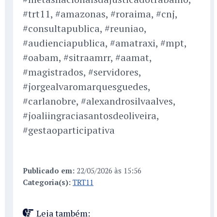
#trt11, #amazonas, #roraima, #cnj,
#consultapublica, #reuniao,
#audienciapublica, #amatraxi, #mpt,
#oabam, #sitraamrr, #aamat,
#magistrados, #servidores,
#jorgealvaromarquesguedes,
#carlanobre, #alexandrosilvaalves,
#joaliingraciasantosdeoliveira,
#gestaoparticipativa
Publicado em:
22/05/2026 às 15:56
Categoria(s):
TRT11
Leia também: