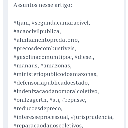
Assuntos nesse artigo:
#tjam, #segundacamaracivel,
#acaocivilpublica,
#alinhamentopredatorio,
#precosdecombustiveis,
#gasolinacomumtipoc, #diesel,
#manaus, #amazonas,
#ministeriopublicodoamazonas,
#defensoriapublicadoestado,
#indenizacaodanomoralcoletivo,
#onilzagerth, #stj, #repasse,
#reducoesdepreco,
#interesseprocessual, #jurisprudencia,
#reparacaodanoscoletivos,