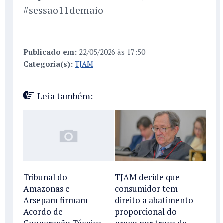
#sessao11demaio
Publicado em:
22/05/2026 às 17:50
Categoria(s):
TJAM
Leia também:
TJAM decide que
Tribunal do
consumidor tem
Amazonas e
direito a abatimento
Arsepam firmam
proporcional do
Acordo de
preço por troca de
Cooperação Técnica