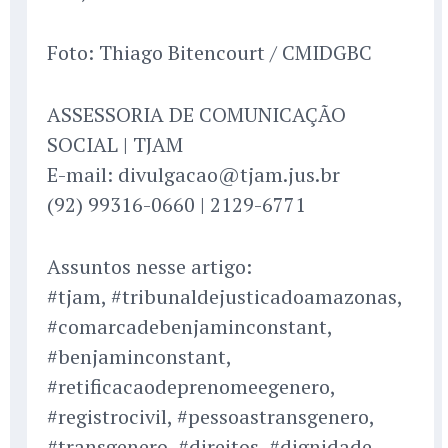
Foto: Thiago Bitencourt / CMIDGBC
ASSESSORIA DE COMUNICAÇÃO
SOCIAL | TJAM
E-mail: divulgacao@tjam.jus.br
(92) 99316-0660 | 2129-6771
Assuntos nesse artigo:
#tjam, #tribunaldejusticadoamazonas,
#comarcadebenjaminconstant,
#benjaminconstant,
#retificacaodeprenomeegenero,
#registrocivil, #pessoastransgenero,
#transgenero, #direitos, #dignidade,