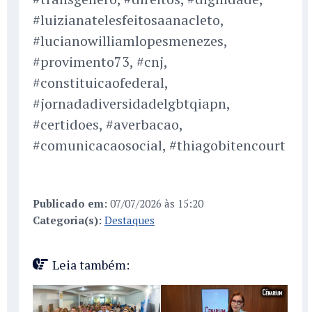
#luizianatelesfeitosaanacleto,
#lucianowilliamlopesmenezes,
#provimento73, #cnj,
#constituicaofederal,
#jornadadiversidadelgbtqiapn,
#certidoes, #averbacao,
#comunicacaosocial, #thiagobitencourt
Publicado em:
07/07/2026 às 15:20
Categoria(s):
Destaques
Leia também: