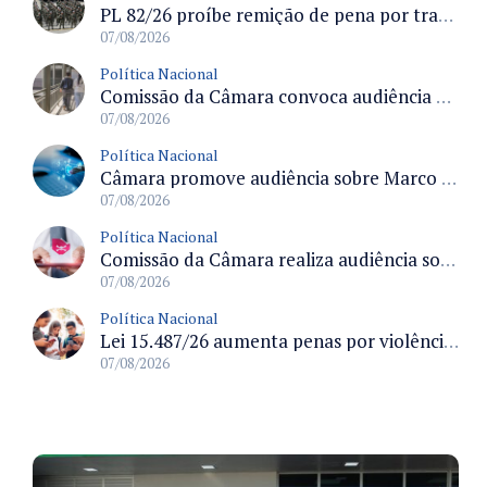
PL 82/26 proíbe remição de pena por trabalho em funções militares para condenados por crimes contra o Estado Democrático de Direito
07/08/2026
Política Nacional
Comissão da Câmara convoca audiência para discutir misoginia nas escolas e universidades após divulgação de listas misóginas
07/08/2026
Política Nacional
Câmara promove audiência sobre Marco de Fomento à Economia Digital e impactos da inteligência artificial
07/08/2026
Política Nacional
Comissão da Câmara realiza audiência sobre apostas online para medir o tamanho do mercado ilegal
07/08/2026
Política Nacional
Lei 15.487/26 aumenta penas por violência sexual digital contra crianças e adolescentes e autoriza ronda virtual para investigação
07/08/2026