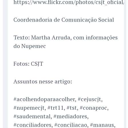
https://www.flickr.com/photos/csjt_ofici
Coordenadoria de Comunicação Social
Texto: Martha Arruda, com informações
do Nupemec
Fotos: CSJT
Assuntos nesse artigo:
#acolhendoparaacolher, #cejuscjt,
#nupemecjt, #trt11, #tst, #conaproc,
#saudemental, #mediadores,
#conciliadores, #conciliacao, #manaus,