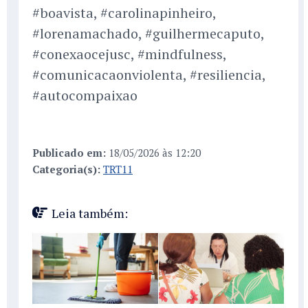
#boavista, #carolinapinheiro,
#lorenamachado, #guilhermecaputo,
#conexaocejusc, #mindfulness,
#comunicacaonviolenta, #resiliencia,
#autocompaixao
Publicado em:
18/05/2026 às 12:20
Categoria(s):
TRT11
Leia também: