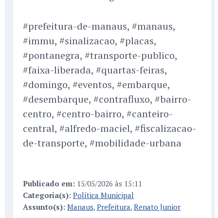
#prefeitura-de-manaus, #manaus,
#immu, #sinalizacao, #placas,
#pontanegra, #transporte-publico,
#faixa-liberada, #quartas-feiras,
#domingo, #eventos, #embarque,
#desembarque, #contrafluxo, #bairro-
centro, #centro-bairro, #canteiro-
central, #alfredo-maciel, #fiscalizacao-
de-transporte, #mobilidade-urbana
Publicado em:
15/05/2026 às 15:11
Categoria(s):
Política Municipal
Assunto(s):
Manaus
,
Prefeitura
,
Renato Junior