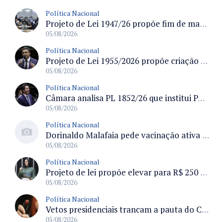
Política Nacional
Projeto de Lei 1947/26 propõe fim de margens para cartão de crédito e consignado do INSS
05/08/2026
Política Nacional
Projeto de Lei 1955/2026 propõe criação de geração livre de fumo ao restringir venda de vapes a nascidos desde 1º de janeiro de 2009
05/08/2026
Política Nacional
Câmara analisa PL 1852/26 que institui Política Nacional de Gestão de Desempenho e Eficiência para servidores públicos
05/08/2026
Política Nacional
Dorinaldo Malafaia pede vacinação ativa ao Ministério da Saúde para reverter queda na cobertura vacinal no Brasil
05/08/2026
Política Nacional
Projeto de lei propõe elevar para R$ 250 mil limite de isenção do IPI para pessoas com deficiência e autismo
05/08/2026
Política Nacional
Vetos presidenciais trancam a pauta do Congresso com 87 itens pendentes e incluem trechos do Orçamento de 2026
05/08/2026