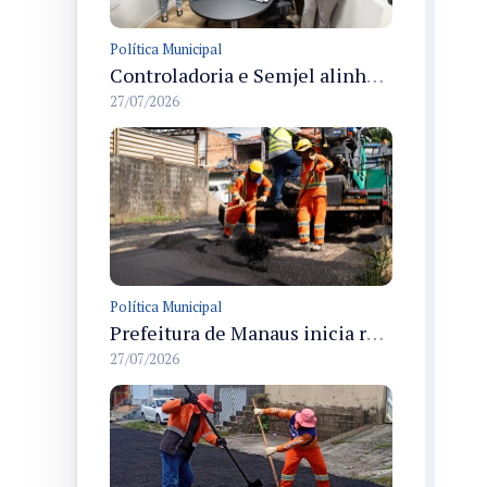
Política Municipal
Controladoria e Semjel alinham procedimentos para prestação de contas de emendas parlamentares a OSCs em Manaus
27/07/2026
Política Municipal
Prefeitura de Manaus inicia recapeamento em cerca de 30 ruas no parque Rio Solimões
27/07/2026