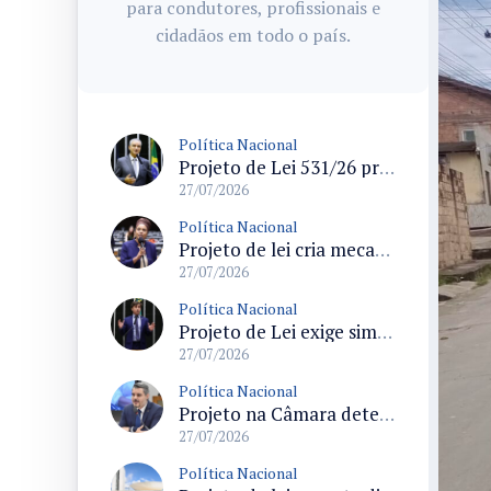
para condutores, profissionais e
cidadãos em todo o país.
Política Nacional
Projeto de Lei 531/26 propõe política nacional para combater solidão social entre idosos
27/07/2026
Política Nacional
Projeto de lei cria mecanismos de proteção a vítimas de crimes raciais e prevê atendimento especializado
27/07/2026
Política Nacional
Projeto de Lei exige simuladores de primeiros socorros que reproduzam anatomia masculina e feminina na administração federal
27/07/2026
Política Nacional
Projeto na Câmara determina pensão provisoria paga pelo agressor a mulheres vítimas de violência doméstica
27/07/2026
Política Nacional