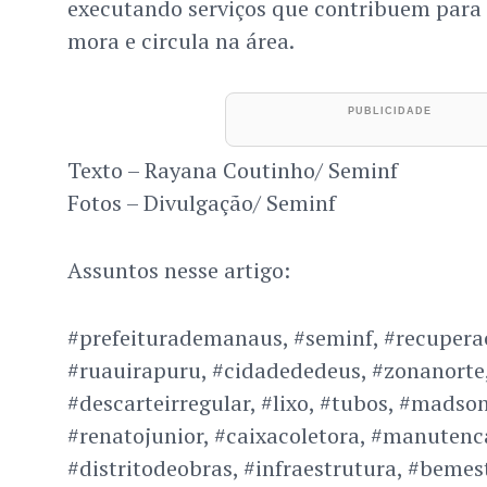
executando serviços que contribuem para
mora e circula na área.
Texto – Rayana Coutinho/ Seminf
Fotos – Divulgação/ Seminf
Assuntos nesse artigo:
#prefeiturademanaus, #seminf, #recuper
#ruauirapuru, #cidadededeus, #zonanorte,
#descarteirregular, #lixo, #tubos, #madso
#renatojunior, #caixacoletora, #manutenc
#distritodeobras, #infraestrutura, #bemes