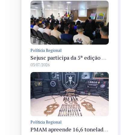
Políticia Regional
Sejusc participa da 5ª edição do Caminhos Literários com foco na cultura hip-hop nas unidades socioeducativas
03/07/2026
Políticia Regional
PMAM apreende 16,6 toneladas de entorpecentes e registra aumento nas prisões em flagrante e nas capturas de foragidos no primeiro semestre de 2026