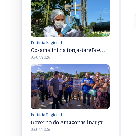
Políticia Regional
Cosama inicia força-tarefa em Anamã para fortalecer abastecimento de água e segurança hídrica da população
03/07/2026
Políticia Regional
Governo do Amazonas inaugura primeiro Castramóvel Fluvial para atendimento veterinário às comunidades ribeirinhas e castração gratuita
03/07/2026