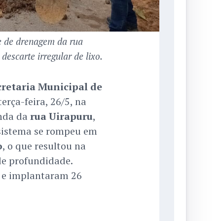
e de drenagem da rua
escarte irregular de lixo.
cretaria Municipal de
erça-feira, 26/5, na
nda da
rua Uirapuru
,
 sistema se rompeu em
o
, o que resultou na
de profundidade.
 e implantaram 26