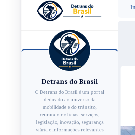
In
Detrans do Brasil
O Detrans do Brasil é um portal
dedicado ao universo da
mobilidade e do trânsito,
reunindo notícias, serviços,
legislação, inovação, segurança
viária e informações relevantes