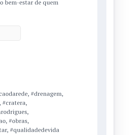
 o bem-estar de quem
acaodarede, #drenagem,
 #cratera,
nrodrigues,
ao, #obras,
tar, #qualidadedevida