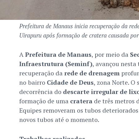
Prefeitura de Manaus inicia recuperação da red
Uirapuru após formação de cratera causada por d
A
Prefeitura de Manaus
, por meio da
Se
Infraestrutura (Seminf)
, avançou nesta t
recuperação da
rede de drenagem
profu
no bairro
Cidade de Deus
, zona Norte. O
decorrência do
descarte irregular de lix
formação de uma
cratera
de três metros 
Equipes removeram os tubos deteriorados
novos tubos até o momento.
Trabalhos realizados