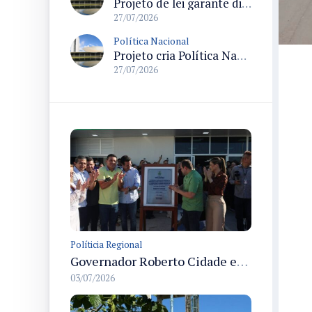
Projeto de lei garante direito ao parto normal com analgesia peridural e prevê capacitação e divulgação de direitos
27/07/2026
Política Nacional
Projeto cria Política Nacional de Atenção Integral à Pessoa com Vitiligo e garante tratamento pelo SUS
27/07/2026
Políticia Regional
Governador Roberto Cidade entrega readequação do ambulatório da FCecon e amplia capacidade de atendimento oncológico em Manaus
03/07/2026