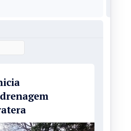
nicia
e drenagem
ratera