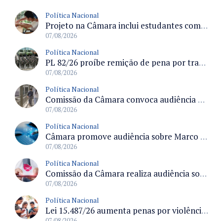
Política Nacional
Projeto na Câmara inclui estudantes com deficiência no regime escolar especial da LDB e estabelece critérios para frequência
07/08/2026
Política Nacional
PL 82/26 proíbe remição de pena por trabalho em funções militares para condenados por crimes contra o Estado Democrático de Direito
07/08/2026
Política Nacional
Comissão da Câmara convoca audiência para discutir misoginia nas escolas e universidades após divulgação de listas misóginas
07/08/2026
Política Nacional
Câmara promove audiência sobre Marco de Fomento à Economia Digital e impactos da inteligência artificial
07/08/2026
Política Nacional
Comissão da Câmara realiza audiência sobre apostas online para medir o tamanho do mercado ilegal
07/08/2026
Política Nacional
Lei 15.487/26 aumenta penas por violência sexual digital contra crianças e adolescentes e autoriza ronda virtual para investigação
07/08/2026