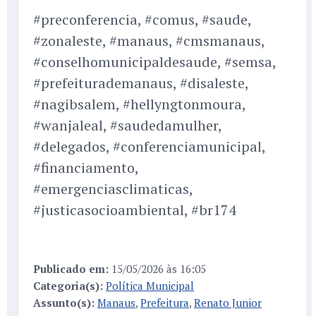
#preconferencia, #comus, #saude,
#zonaleste, #manaus, #cmsmanaus,
#conselhomunicipaldesaude, #semsa,
#prefeiturademanaus, #disaleste,
#nagibsalem, #hellyngtonmoura,
#wanjaleal, #saudedamulher,
#delegados, #conferenciamunicipal,
#financiamento,
#emergenciasclimaticas,
#justicasocioambiental, #br174
Publicado em:
15/05/2026 às 16:05
Categoria(s):
Política Municipal
Assunto(s):
Manaus
,
Prefeitura
,
Renato Junior