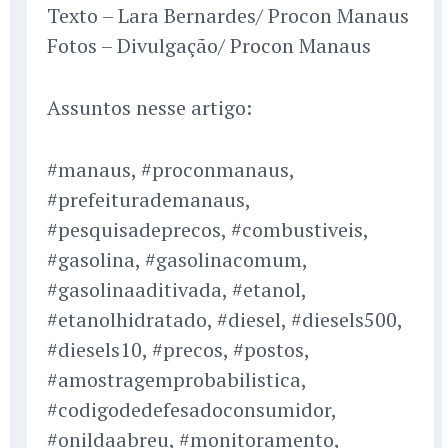
Texto – Lara Bernardes/ Procon Manaus
Fotos – Divulgação/ Procon Manaus
Assuntos nesse artigo:
#manaus, #proconmanaus,
#prefeiturademanaus,
#pesquisadeprecos, #combustiveis,
#gasolina, #gasolinacomum,
#gasolinaaditivada, #etanol,
#etanolhidratado, #diesel, #diesels500,
#diesels10, #precos, #postos,
#amostragemprobabilistica,
#codigodedefesadoconsumidor,
#onildaabreu, #monitoramento,