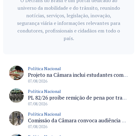
O Detrans do Brasil é um portal dedicado ao
universo da mobilidade e do trânsito, reunindo
notícias, serviços, legislação, inovação,
segurança viária e informações relevantes para
condutores, profissionais e cidadãos em todo o
país.
Política Nacional
Projeto na Câmara inclui estudantes com deficiência no regime escolar especial da LDB e estabelece critérios para frequência
07/08/2026
Política Nacional
PL 82/26 proíbe remição de pena por trabalho em funções militares para condenados por crimes contra o Estado Democrático de Direito
07/08/2026
Política Nacional
Comissão da Câmara convoca audiência para discutir misoginia nas escolas e universidades após divulgação de listas misóginas
07/08/2026