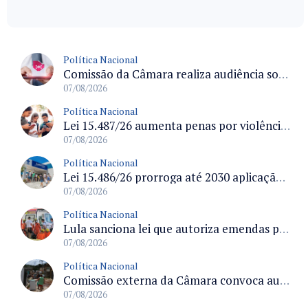
Política Nacional
Comissão da Câmara realiza audiência sobre apostas online para medir o tamanho do mercado ilegal
07/08/2026
Política Nacional
Lei 15.487/26 aumenta penas por violência sexual digital contra crianças e adolescentes e autoriza ronda virtual para investigação
07/08/2026
Política Nacional
Lei 15.486/26 prorroga até 2030 aplicação do FGTS em crédito para hospitais filantrópicos e santas casas
07/08/2026
Política Nacional
Lula sanciona lei que autoriza emendas parlamentares para atendimento pré-hospitalar pelos bombeiros
07/08/2026
Política Nacional
Comissão externa da Câmara convoca audiência pública sobre chuvas na Zona da Mata de Minas Gerais e impactos em Juiz de Fora
07/08/2026