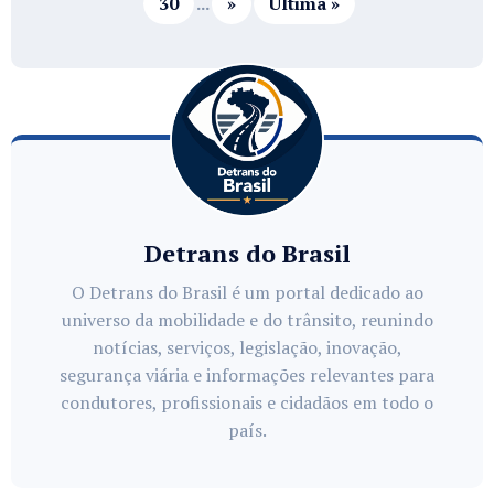
30
...
»
Última »
Detrans do Brasil
O Detrans do Brasil é um portal dedicado ao
universo da mobilidade e do trânsito, reunindo
notícias, serviços, legislação, inovação,
segurança viária e informações relevantes para
condutores, profissionais e cidadãos em todo o
país.