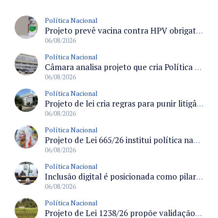
Política Nacional
Projeto prevê vacina contra HPV obrigatória e testes moleculares para rastreamento do câncer do colo do útero
06/08/2026
Política Nacional
Câmara analisa projeto que cria Política Nacional de Qualificação e Valorização da Preceptoria na Residência Médica
06/08/2026
Política Nacional
Projeto de lei cria regras para punir litigância abusiva reversa e integrar sistemas do Judiciário
06/08/2026
Política Nacional
Projeto de Lei 665/26 institui política nacional para prevenção ao transfeminicídio e prevê medidas de proteção e reparação
06/08/2026
Política Nacional
Inclusão digital é posicionada como pilar essencial da reurbanização de favelas e periferias
06/08/2026
Política Nacional
Projeto de Lei 1238/26 propõe validação automática do Cadastro Ambiental Rural para imóveis de até quatro módulos fiscais