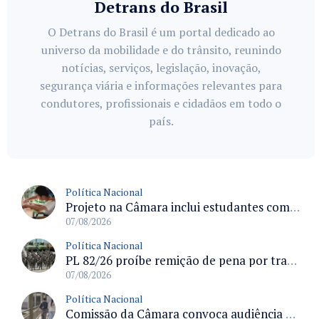
Detrans do Brasil
O Detrans do Brasil é um portal dedicado ao
universo da mobilidade e do trânsito, reunindo
notícias, serviços, legislação, inovação,
segurança viária e informações relevantes para
condutores, profissionais e cidadãos em todo o
país.
Política Nacional
Projeto na Câmara inclui estudantes com deficiência no regime escolar especial da LDB e estabelece critérios para frequência
07/08/2026
Política Nacional
PL 82/26 proíbe remição de pena por trabalho em funções militares para condenados por crimes contra o Estado Democrático de Direito
07/08/2026
Política Nacional
Comissão da Câmara convoca audiência para discutir misoginia nas escolas e universidades após divulgação de listas misóginas