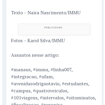
Texto – Naira Nascimento/IMMU
Fotos – Karol Silva/IMMU
Assuntos nesse artigo:
#manaus, #immu, #linha007,
#integracao, #ufam,
#avenidarodrigootavio, #estudantes,
#campus, #quatroveiculos,
#101viagens, #intervalos, #oitominutos,
#fiscalizacao, #pesquisa,