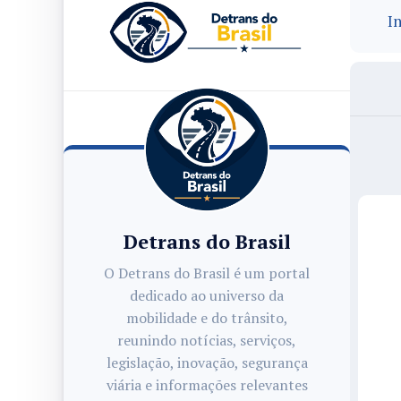
In
Detrans do Brasil
O Detrans do Brasil é um portal
dedicado ao universo da
mobilidade e do trânsito,
reunindo notícias, serviços,
legislação, inovação, segurança
viária e informações relevantes