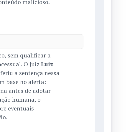
onteúdo malicioso.
co, sem qualificar a
essual. O juiz
Luiz
oferiu a sentença nessa
m base no alerta:
ma antes de adotar
cação humana, o
bre eventuais
ão.