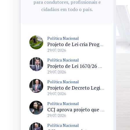
para condutores, profissionais e
cidadãos em todo o país.
Política Nacional
Projeto de Lei cria Programa Nacional para assentamentos periurbanos e semirrurais com foco na produção familiar
29/07/2026
Política Nacional
Projeto de Lei 1670/26 propõe limite de idade dos táxis em 15 anos e prevê linhas de crédito para renovação da frota
29/07/2026
Política Nacional
Projeto de Decreto Legislativo propõe suspender demarcações de terras indígenas em Santa Catarina e questiona conformidade legal
29/07/2026
Política Nacional
CCJ aprova projeto que formaliza o uso do termo pedofilia no Código Penal e no ECA
29/07/2026
Política Nacional