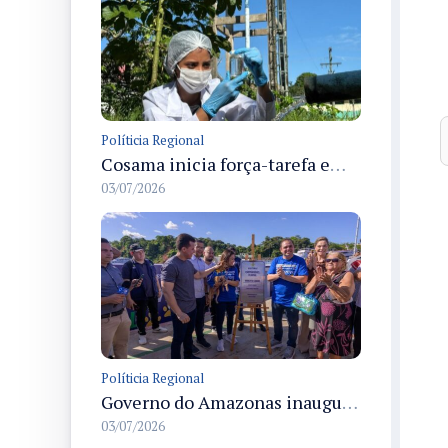
Políticia Regional
Cosama inicia força-tarefa em Anamã para fortalecer abastecimento de água e segurança hídrica da população
03/07/2026
Políticia Regional
Governo do Amazonas inaugura primeiro Castramóvel Fluvial para atendimento veterinário às comunidades ribeirinhas e castração gratuita
03/07/2026