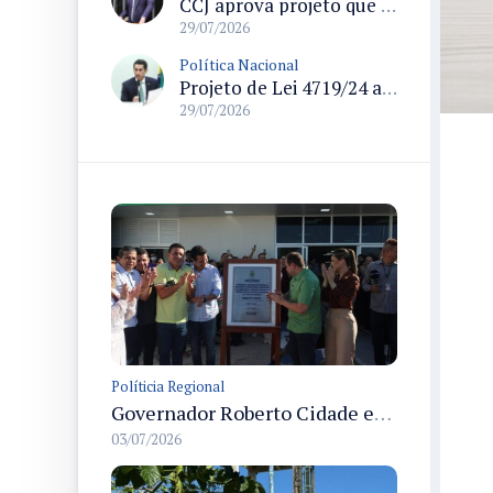
CCJ aprova projeto que endurece regras para declaração de insanidade mental de acusados em processo penal
29/07/2026
Política Nacional
Projeto de Lei 4719/24 altera Lei Geral do Turismo e modifica regras de cadastramento de meios de hospedagem
29/07/2026
Políticia Regional
Governador Roberto Cidade entrega readequação do ambulatório da FCecon e amplia capacidade de atendimento oncológico em Manaus
03/07/2026