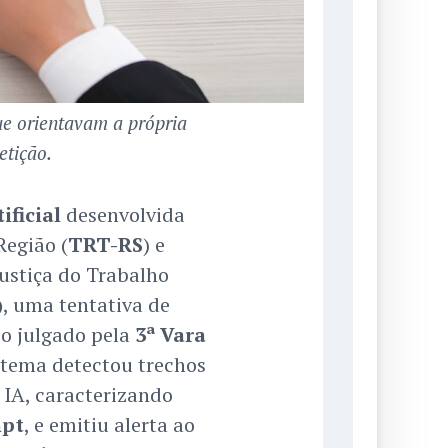
que orientavam a própria
etição.
ificial
desenvolvida
Região (
TRT-RS
) e
ustiça do Trabalho
)
, uma tentativa de
so julgado pela
3ª Vara
istema detectou trechos
 IA, caracterizando
mpt
, e emitiu alerta ao