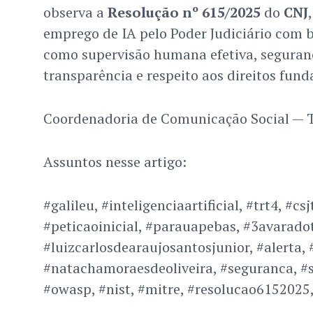
observa a
Resolução nº 615/2025
do
CNJ
emprego de IA pelo Poder Judiciário com 
como supervisão humana efetiva, seguran
transparência e respeito aos direitos fun
Coordenadoria de Comunicação Social — T
Assuntos nesse artigo:
#galileu, #inteligenciaartificial, #trt4, #c
#peticaoinicial, #parauapebas, #3avarado
#luizcarlosdearaujosantosjunior, #alerta, 
#natachamoraesdeoliveira, #seguranca, 
#owasp, #nist, #mitre, #resolucao6152025,