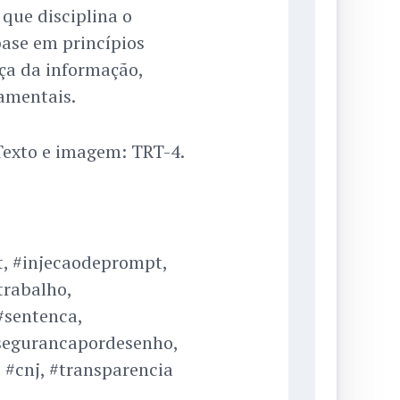
, que disciplina o
base em princípios
ça da informação,
damentais.
exto e imagem: TRT-4.
sjt, #injecaodeprompt,
trabalho,
#sentenca,
#segurancapordesenho,
 #cnj, #transparencia