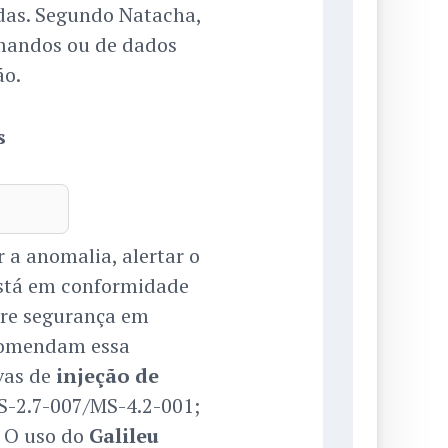
das. Segundo Natacha,
omandos ou de dados
ão.
s
r a anomalia, alertar o
está em conformidade
bre segurança em
recomendam essa
vas de
injeção de
-2.7-007/MS-4.2-001;
 O uso do
Galileu