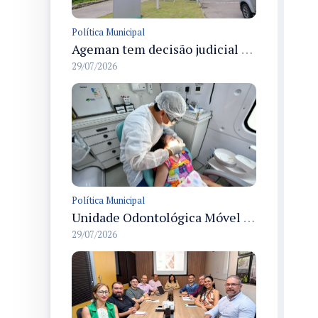
Política Municipal
Ageman tem decisão judicial que mantém multa de R$ 273 mil à Águas de Manaus por atraso na recomposição asfáltica na Cidade de Deus, Manaus
29/07/2026
Política Municipal
Unidade Odontológica Móvel da Semsa inicia atendimentos a pessoas com mobilidade reduzida no Morar Melhor 13
29/07/2026