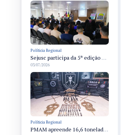
Políticia Regional
Sejusc participa da 5ª edição do Caminhos Literários com foco na cultura hip-hop nas unidades socioeducativas
03/07/2026
Políticia Regional
PMAM apreende 16,6 toneladas de entorpecentes e registra aumento nas prisões em flagrante e nas capturas de foragidos no primeiro semestre de 2026