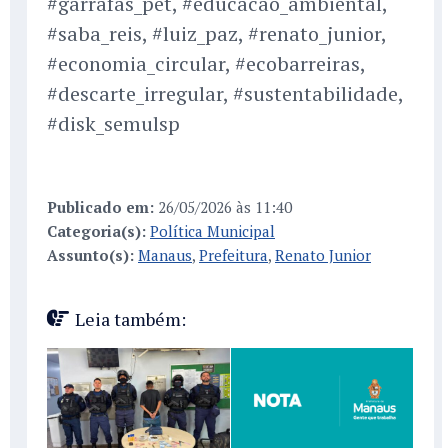
#garrafas_pet, #educacao_ambiental,
#saba_reis, #luiz_paz, #renato_junior,
#economia_circular, #ecobarreiras,
#descarte_irregular, #sustentabilidade,
#disk_semulsp
Publicado em:
26/05/2026 às 11:40
Categoria(s):
Política Municipal
Assunto(s):
Manaus
,
Prefeitura
,
Renato Junior
Leia também: