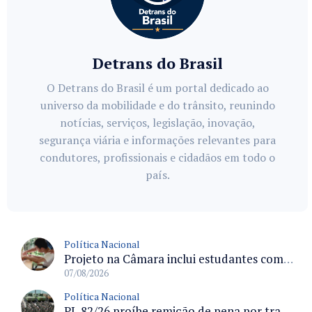
Detrans do Brasil
O Detrans do Brasil é um portal dedicado ao
universo da mobilidade e do trânsito, reunindo
notícias, serviços, legislação, inovação,
segurança viária e informações relevantes para
condutores, profissionais e cidadãos em todo o
país.
Política Nacional
Projeto na Câmara inclui estudantes com deficiência no regime escolar especial da LDB e estabelece critérios para frequência
07/08/2026
Política Nacional
PL 82/26 proíbe remição de pena por trabalho em funções militares para condenados por crimes contra o Estado Democrático de Direito