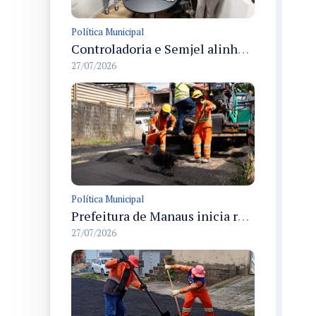
Política Municipal
Controladoria e Semjel alinham procedimentos para prestação de contas de emendas parlamentares a OSCs em Manaus
27/07/2026
Política Municipal
Prefeitura de Manaus inicia recapeamento em cerca de 30 ruas no parque Rio Solimões
27/07/2026