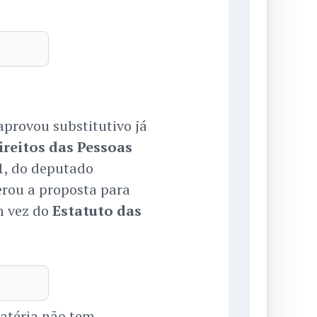
aprovou substitutivo já
reitos das Pessoas
1, do deputado
terou a proposta para
m vez do
Estatuto das
atéria não tem