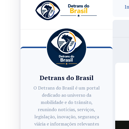
In
Detrans do Brasil
O Detrans do Brasil é um portal
dedicado ao universo da
mobilidade e do trânsito,
reunindo notícias, serviços,
legislação, inovação, segurança
viária e informações relevantes