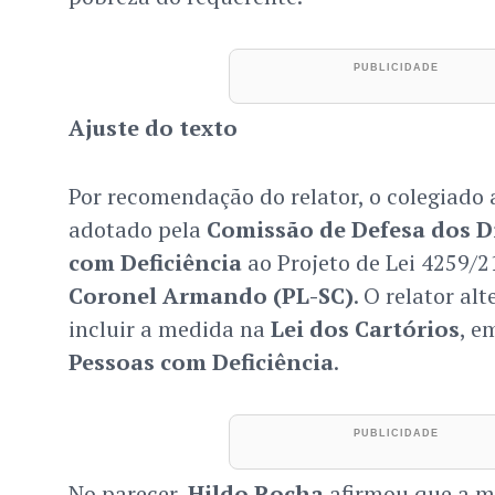
Ajuste do texto
Por recomendação do relator, o colegiado 
adotado pela
Comissão de Defesa dos Di
com Deficiência
ao Projeto de Lei 4259/2
Coronel Armando (PL-SC)
. O relator al
incluir a medida na
Lei dos Cartórios
, e
Pessoas com Deficiência
.
No parecer,
Hildo Rocha
afirmou que a m