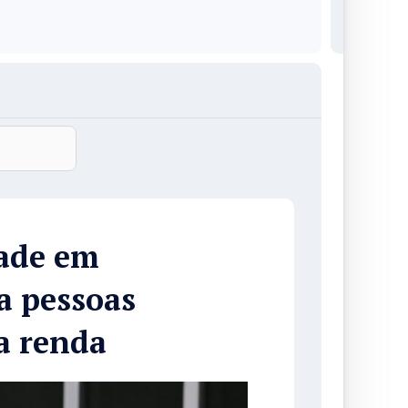
ade em
ra pessoas
a renda