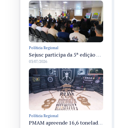
Políticia Regional
Sejusc participa da 5ª edição do Caminhos Literários com foco na cultura hip-hop nas unidades socioeducativas
03/07/2026
Políticia Regional
PMAM apreende 16,6 toneladas de entorpecentes e registra aumento nas prisões em flagrante e nas capturas de foragidos no primeiro semestre de 2026