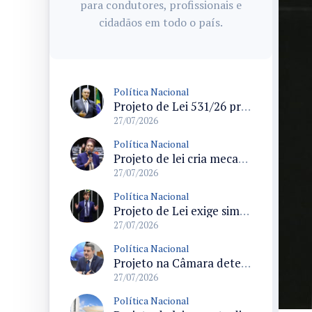
para condutores, profissionais e
cidadãos em todo o país.
Política Nacional
Projeto de Lei 531/26 propõe política nacional para combater solidão social entre idosos
27/07/2026
Política Nacional
Projeto de lei cria mecanismos de proteção a vítimas de crimes raciais e prevê atendimento especializado
27/07/2026
Política Nacional
Projeto de Lei exige simuladores de primeiros socorros que reproduzam anatomia masculina e feminina na administração federal
27/07/2026
Política Nacional
Projeto na Câmara determina pensão provisoria paga pelo agressor a mulheres vítimas de violência doméstica
27/07/2026
Política Nacional