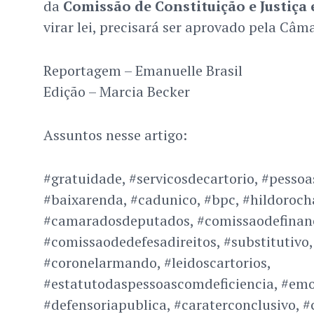
da
Comissão de Constituição e Justiça 
virar lei, precisará ser aprovado pela Câm
Reportagem – Emanuelle Brasil
Edição – Marcia Becker
Assuntos nesse artigo:
#gratuidade, #servicosdecartorio, #pessoa
#baixarenda, #cadunico, #bpc, #hildoroch
#camaradosdeputados, #comissaodefinanc
#comissaodedefesadireitos, #substitutivo,
#coronelarmando, #leidoscartorios,
#estatutodaspessoascomdeficiencia, #em
#defensoriapublica, #caraterconclusivo, #