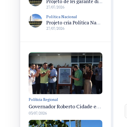
Projeto de lei garante direito ao parto normal com analgesia peridural e prevê capacitação e divulgação de direitos
27/07/2026
Política Nacional
Projeto cria Política Nacional de Atenção Integral à Pessoa com Vitiligo e garante tratamento pelo SUS
27/07/2026
Políticia Regional
Governador Roberto Cidade entrega readequação do ambulatório da FCecon e amplia capacidade de atendimento oncológico em Manaus
03/07/2026