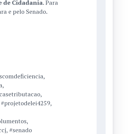
e de Cidadania
. Para
ara e pelo Senado.
scomdeficiencia,
a,
asetributacao,
 #projetodelei4259,
olumentos,
ccj, #senado