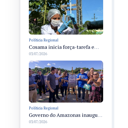
Políticia Regional
Cosama inicia força-tarefa em Anamã para fortalecer abastecimento de água e segurança hídrica da população
03/07/2026
Políticia Regional
Governo do Amazonas inaugura primeiro Castramóvel Fluvial para atendimento veterinário às comunidades ribeirinhas e castração gratuita
03/07/2026