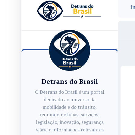
In
Detrans do Brasil
O Detrans do Brasil é um portal
dedicado ao universo da
mobilidade e do trânsito,
reunindo notícias, serviços,
legislação, inovação, segurança
viária e informações relevantes