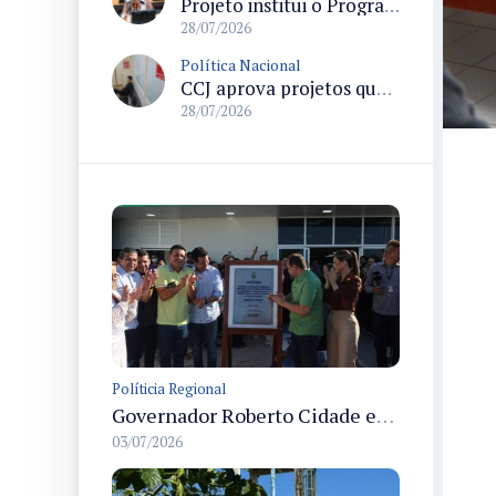
Projeto institui o Programa Nacional de Apoio ao Aleitamento Humano em Emergências (Prame) na Câmara dos Deputados
28/07/2026
Política Nacional
CCJ aprova projetos que criam datas comemorativas e reconhecem Uberlândia como capital do paradesporto
28/07/2026
Políticia Regional
Governador Roberto Cidade entrega readequação do ambulatório da FCecon e amplia capacidade de atendimento oncológico em Manaus
03/07/2026