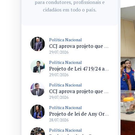
para condutores, profissionais e
cidadãos em todo o país.
Política Nacional
CCJ aprova projeto que endurece regras para declaração de insanidade mental de acusados em processo penal
29/07/2026
Política Nacional
Projeto de Lei 4719/24 altera Lei Geral do Turismo e modifica regras de cadastramento de meios de hospedagem
29/07/2026
Política Nacional
CCJ aprova projeto que exige hipóteses objetivas para comunicação ao Conselho Tutelar por profissionais de saúde
29/07/2026
Política Nacional
Projeto de lei de Any Ortiz retira obrigação de ajuste escolar para a Copa do Mundo Feminina 2027
28/07/2026
Política Nacional