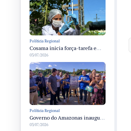
Políticia Regional
Cosama inicia força-tarefa em Anamã para fortalecer abastecimento de água e segurança hídrica da população
03/07/2026
Políticia Regional
Governo do Amazonas inaugura primeiro Castramóvel Fluvial para atendimento veterinário às comunidades ribeirinhas e castração gratuita
03/07/2026