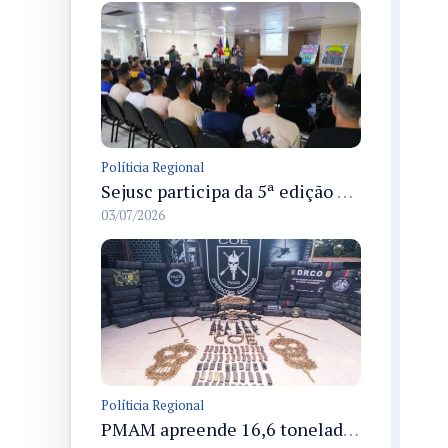
Políticia Regional
Sejusc participa da 5ª edição do Caminhos Literários com foco na cultura hip-hop nas unidades socioeducativas
03/07/2026
Políticia Regional
PMAM apreende 16,6 toneladas de entorpecentes e registra aumento nas prisões em flagrante e nas capturas de foragidos no primeiro semestre de 2026