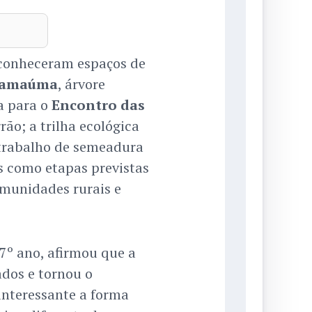
 conheceram espaços de
samaúma
, árvore
a para o
Encontro das
ão; a trilha ecológica
 trabalho de semeadura
s como etapas previstas
omunidades rurais e
 7º ano, afirmou que a
dos e tornou o
interessante a forma