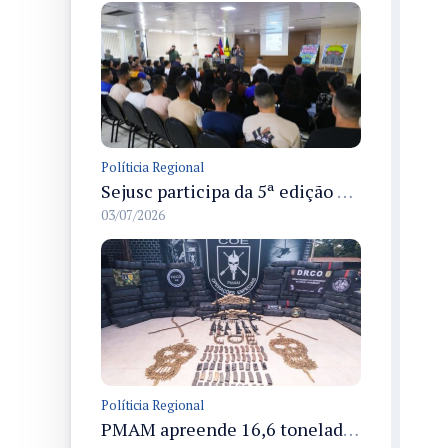
Políticia Regional
Sejusc participa da 5ª edição do Caminhos Literários com foco na cultura hip-hop nas unidades socioeducativas
03/07/2026
Políticia Regional
PMAM apreende 16,6 toneladas de entorpecentes e registra aumento nas prisões em flagrante e nas capturas de foragidos no primeiro semestre de 2026