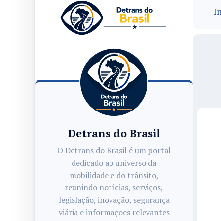
In
Detrans do Brasil
O Detrans do Brasil é um portal
dedicado ao universo da
mobilidade e do trânsito,
reunindo notícias, serviços,
legislação, inovação, segurança
viária e informações relevantes