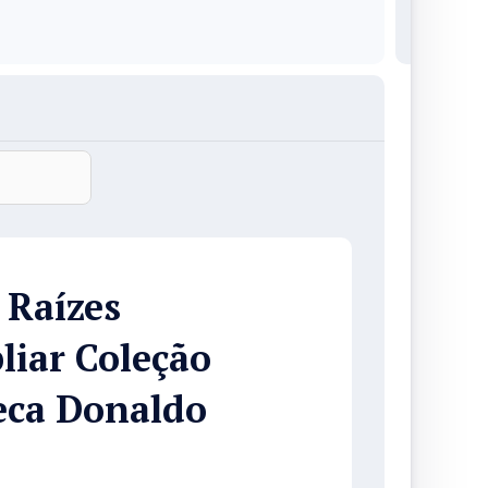
 Raízes
iar Coleção
eca Donaldo