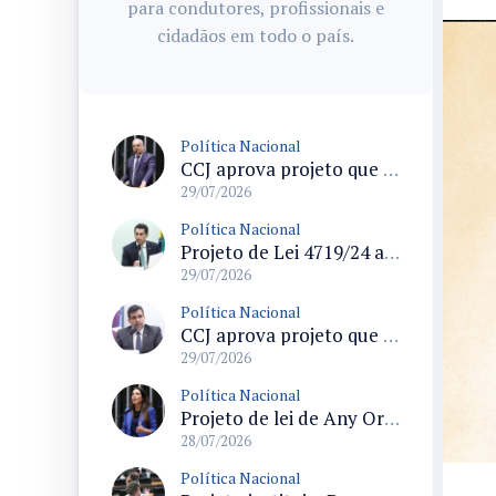
para condutores, profissionais e
cidadãos em todo o país.
Política Nacional
CCJ aprova projeto que endurece regras para declaração de insanidade mental de acusados em processo penal
29/07/2026
Política Nacional
Projeto de Lei 4719/24 altera Lei Geral do Turismo e modifica regras de cadastramento de meios de hospedagem
29/07/2026
Política Nacional
CCJ aprova projeto que exige hipóteses objetivas para comunicação ao Conselho Tutelar por profissionais de saúde
29/07/2026
Política Nacional
Projeto de lei de Any Ortiz retira obrigação de ajuste escolar para a Copa do Mundo Feminina 2027
28/07/2026
Política Nacional