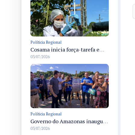
Políticia Regional
Cosama inicia força-tarefa em Anamã para fortalecer abastecimento de água e segurança hídrica da população
03/07/2026
Políticia Regional
Governo do Amazonas inaugura primeiro Castramóvel Fluvial para atendimento veterinário às comunidades ribeirinhas e castração gratuita
03/07/2026