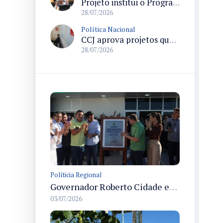
Projeto institui o Programa Nacional de Apoio ao Aleitamento Humano em Emergências (Prame) na Câmara dos Deputados
28/07/2026
Política Nacional
CCJ aprova projetos que criam datas comemorativas e reconhecem Uberlândia como capital do paradesporto
28/07/2026
Políticia Regional
Governador Roberto Cidade entrega readequação do ambulatório da FCecon e amplia capacidade de atendimento oncológico em Manaus
03/07/2026